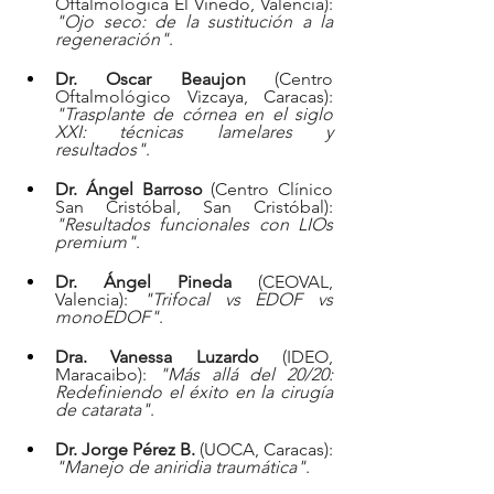
Oftalmológica El Viñedo, Valencia): 
"Ojo seco: de la sustitución a la 
regeneración"
.  
Dr. Oscar Beaujon
 (Centro 
Oftalmológico Vizcaya, Caracas): 
"Trasplante de córnea en el siglo 
XXI: técnicas lamelares y 
resultados"
.  
Dr. Ángel Barroso
 (Centro Clínico 
San Cristóbal, San Cristóbal): 
"Resultados funcionales con LIOs 
premium"
.  
Dr. Ángel Pineda
 (CEOVAL, 
Valencia): 
"Trifocal vs EDOF vs 
monoEDOF"
.  
Dra. Vanessa Luzardo
 (IDEO, 
Maracaibo): 
"Más allá del 20/20: 
Redefiniendo el éxito en la cirugía 
de catarata"
.  
Dr. Jorge Pérez B.
 (UOCA, Caracas): 
"Manejo de aniridia traumática"
.  