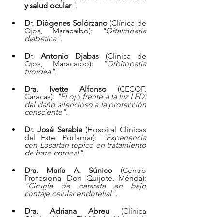
y salud ocular
"
.  
Dr. Diógenes Solórzano
 (Clínica de 
Ojos, Maracaibo): 
"Oftalmoatía 
diabética"
.  
Dr. Antonio Djabas
 (Clínica de 
Ojos, Maracaibo): 
"Orbitopatía 
tiroidea"
.  
Dra. Ivette Alfonso
 (CECOF, 
Caracas): 
"El ojo frente a la luz LED: 
del daño silencioso a la protección 
consciente"
.  
Dr. José Sarabia
 (Hospital Clínicas 
del Este, Porlamar): 
"Experiencia 
con Losartán tópico en tratamiento 
de haze corneal"
.  
Dra. María A. Súnico
 (Centro 
Profesional Don Quijote, Mérida): 
"Cirugía de catarata en bajo 
contaje celular endotelial"
.  
Dra. Adriana Abreu
 (Clínica 