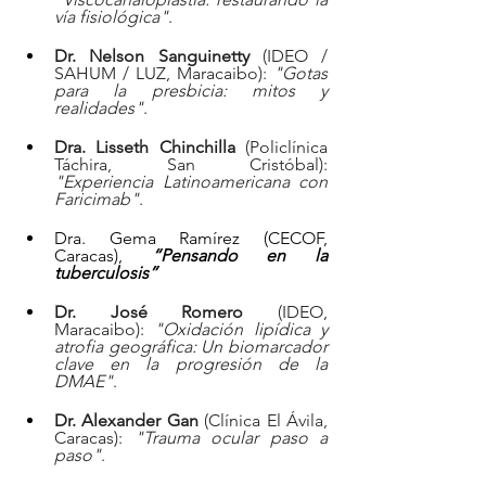
vía fisiológica"
.  
Dr. Nelson Sanguinetty
 (IDEO / 
SAHUM / LUZ, Maracaibo): 
"Gotas 
para la presbicia: mitos y 
realidades"
.  
Dra. Lisseth Chinchilla
 (Policlínica 
Táchira, San Cristóbal): 
"Experiencia Latinoamericana con 
Faricimab"
.  
Dra. Gema Ramírez (CECOF, 
Caracas), 
“Pensando en la 
tuberculosis”
Dr. José Romero
 (IDEO, 
Maracaibo): 
"Oxidación lipídica y 
atrofia geográfica: Un biomarcador 
clave en la progresión de la 
DMAE"
.  
Dr. Alexander Gan
 (Clínica El Ávila, 
Caracas): 
"Trauma ocular paso a 
paso"
.  