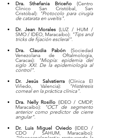
Dra. Sthefania Briceño
 (Centro 
Clínico San Cristóbal, San 
Cristóbal): 
"Protocolo para cirugía 
de catarata en uveítis"
.  
Dr. Jean Morales
 (LUZ / HUM / 
SMO / IDEO, Maracaibo): 
"Tips and 
tricks de fijación escleral"
.  
Dra. Claudia Pabón
 (Sociedad 
Venezolana de Oftalmología, 
Caracas): 
"Miopía: epidemia del 
siglo XXI. De la epidemiología al 
control"
.  
Dr. Jesús Salvatierra
 (Clínica El 
Viñedo, Valencia): 
"Histéresis 
corneal en la práctica clínica"
.  
Dra. Nelly Rosillo
 (IDEO / CMDP, 
Maracaibo): 
"OCT de segmento 
anterior como predictor de cierre 
angular"
.  
Dr. Luis Miguel Oviedo
 (IDEO / 
CDO / SAHUM, Maracaibo): 
"Viscocanaloplastia: restaurando la 