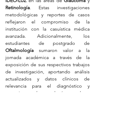
IDEO-LUZ
 en las áreas de 
Glaucoma
 y 
Retinología
. Estas investigaciones 
metodológicas y reportes de casos 
reflejaron el compromiso de la 
institución con la casuística médica 
avanzada. Adicionalmente, los 
estudiantes de postgrado de 
Oftalmología
 sumaron valor a la 
jornada académica a través de la 
exposición de sus respectivos trabajos 
de investigación, aportando análisis 
actualizados y datos clínicos de 
relevancia para el diagnóstico y 
tratamiento de patologías oculares 
complejas dentro del marco del 
congreso.
Notificación sobre el Sorteo 
Académico