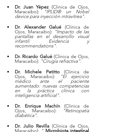
Dr. Juan Yépez
 (Clínica de Ojos, 
Maracaibo): 
"IPLID® un Nobel 
device para inyección intravítrea"
.  
Dr. Alexander Galué
 (Clínica de 
Ojos, Maracaibo): 
"Impacto de las 
pantallas en el desarrollo visual 
infantil: Evidencia y 
recommendations"
.  
Dr. Ricardo Galué
 (Clínica de Ojos, 
Maracaibo): 
"Cirugía refractiva"
.  
Dr. Michele Petitto
 (Clínica de 
Ojos, Maracaibo): 
"El ejercicio 
médico ante el paciente 
aumentado: nuevas competencias 
en la práctica clínica con 
inteligencia artificial"
.  
Dr. Enrique Machín
 (Clínica de 
Ojos, Maracaibo): 
"Retinopatía 
diabética"
.  
Dr. Julio Revilla
 (Clínica de Ojos, 
Maracaibo): 
"
 Microbiota intestinal 