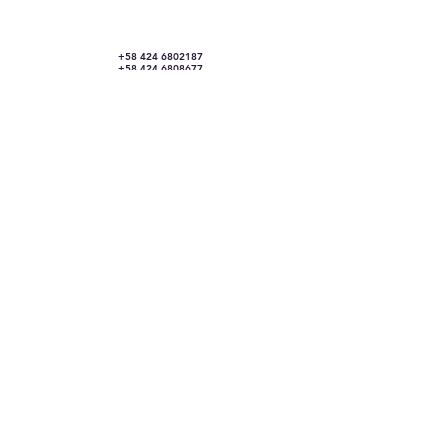
​​
+58 424 6802187
+58 424 6808677
Citas Vía Whatsapp
contacto@ideo.com.ve