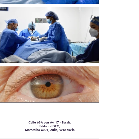
Somos una clínica oftalmológica e institución
docente en Maracaibo, Venezuela, dedicada a
la salud visual a través de consultas, estudios
de diagnósticos y procedimientos quirúrgicos
de calidad.
20 AÑOS CONTIGO
Sobre nosotros
Calle 69A con Av. 17 - Baralt.
Edificio IDEO,
Maracaibo 4001, Zulia, Venezuela