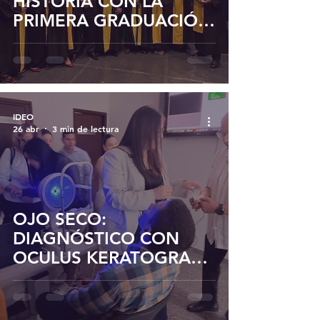
HISTORIA CON LA
PRIMERA GRADUACIÓN
DE SUBESPECIALISTAS
EN RETINOLOGÍA Y
SEGMENTO ANTERIOR
CON TITULACIÓN
UNIVERSITARIA EN
IDEO
26 abr
3 min de lectura
VENEZUELA
OJO SECO:
DIAGNÓSTICO CON
OCULUS KERATOGRAPH
Y TRATAMIENTO CON
IPL | TALLER EN IDEO