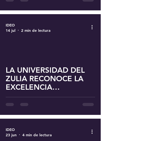
CATARATAS EN
MARACAIBO
IDEO
14 jul
2 min de lectura
LA UNIVERSIDAD DEL
ZULIA RECONOCE LA
EXCELENCIA
ACADÉMICA DE LOS
POSGRADOS DE
OFTALMOLOGÍA Y SUB-
ESPECIALIZACIÓN EN
RETINA
IDEO
23 jun
4 min de lectura