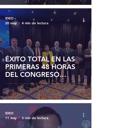
INTERNACIONAL DE LA
FACULTAD DE
MEDICINA DE LUZ
IDEO
20 may
4 min de lectura
ÉXITO TOTAL EN LAS
PRIMERAS 48 HORAS
DEL CONGRESO
CIENTÍFICO
INTERNACIONAL DE LA
FACULTAD DE
MEDICINA DE LUZ
IDEO
11 may
3 min de lectura