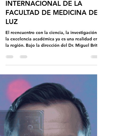
IDEO
20 may
4 min de lectura
ÉXITO TOTAL EN LAS
PRIMERAS 48 HORAS DEL
CONGRESO CIENTÍFICO
INTERNACIONAL DE LA
FACULTAD DE MEDICINA DE
LUZ
El reencuentro con la ciencia, la investigación y
la excelencia académica ya es una realidad en
la región. Bajo la dirección del Dr. Miguel Brito,
Presidente del Comité Organizador, se dio
inicio formal al Congreso Científico
Internacional de la Facultad de Medicina de
LUZ “Dr. Domingo Bracho Díaz”, un evento de