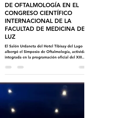
IDEO
23 may
4 min de lectura
ÉXITO DE ASISTENCIA Y
RIGOR CIENTÍFICO: SIMPOSIO
DE OFTALMOLOGÍA EN EL
CONGRESO CIENTÍFICO
INTERNACIONAL DE LA
FACULTAD DE MEDICINA DE
LUZ
El Salón Urdaneta del Hotel Tibisay del Lago
albergó el Simposio de Oftalmología, actividad
integrada en la programación oficial del XIII
Congreso Científico Internacional de la Facultad
de Medicina "Dr. Domingo Bracho Díaz". En
esta edición, el evento central de la facultad