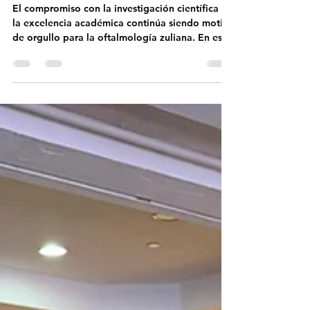
ESPECIALIZACIÓN EN RETINA
El compromiso con la investigación científica y
la excelencia académica continúa siendo motivo
de orgullo para la oftalmología zuliana. En esta
oportunidad, la Universidad del Zulia (LUZ), a
través del Consejo de Facultad del Instituto de
Investigaciones Clínicas "Dr. Américo Negrette"
(IECLUZ), rindió homenaje a profesores,
médicos adjuntos y residentes del Posgrado de
Oftalmología y el Posgrado de Sub-
Especialización IDEO-LUZ en Retina por sus
recientes logros obtenidos en