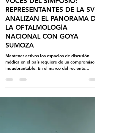
IDEO
27 may
2 min de lectura
VOCES DEL SIMPOSIO:
REPRESENTANTES DE LA SVO
ANALIZAN EL PANORAMA DE
LA OFTALMOLOGÍA
NACIONAL CON GOYA
SUMOZA
Mantener activos los espacios de discusión
médica en el país requiere de un compromiso
inquebrantable. En el marco del reciente
Congreso Científico Internacional de la Facultad
de Medicina "Dr. Domingo Bracho Díaz", la
periodista Goya Sumoza abrió los micrófonos
de ÉXITOS 89.7 FM Maracaibo para pulsar la